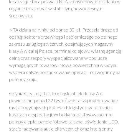
lokalizacji, która pozwala NTA skonsolidować działania w
regionie i pracować w stabilnym, nowoczesnym
środowisku.
NTA działa na rynku od ponad 30 lat. Przeszła drogę od
obsługi sektora drzewnego i papierniczego do pełnego
zakresu usług logistycznych, obejmujących magazyny
klasy A w całej Polsce, terminal kolejowy, własną agencję
celną oraz zespoły wyspecjalizowane w obsłudze
wymagających towarów. Nowa powierzchnia w Gdyni
wspiera dalsze porządkowanie operacji i rozwój firmy na
północy kraju.
Gdynia City Logistics to miejski obiekt klasy A o
powierzchni ponad 22 tys. m². Został zaprojektowany z
myślą o wydajnych procesach logistycznych i niskich
kosztach eksploatacji. W budynku zastosowano m.in.
pompy ciepła, panele fotowoltaiczne, oświetlenie LED,
stacje ładowania aut elektrycznych oraz inteligentny