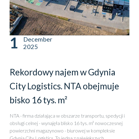
1
December
2025
Rekordowy najem w Gdynia
City Logistics. NTA obejmuje
bisko 16 tys. m²
NTA - firma działająca w obszarze transportu, spedycji i
obsługi celnej - wynajęła blisko 16 tys. m² nowoczesnej
powierzchni magazynowo - biurowej w kompleksie
Gdynia City Logistics. To jedna z największych