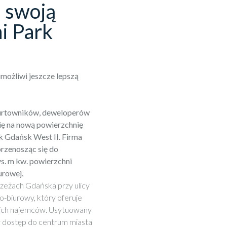
 swoją
i Park
ożliwi jeszcze lepszą
hurtowników, deweloperów
ię na nową powierzchnię
 Gdańsk West II. Firma
przenosząc się do
s. m kw. powierzchni
urowej.
rzeżach Gdańska przy ulicy
biurowy, który oferuje
oich najemców. Usytuowany
y dostęp do centrum miasta