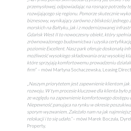
przemysłowej, odpowiadając na rosnące potrzeby t
rozwijającego się regionu. Pomorze skutecznie wyko
biznesowy, wynikający zarówno z bliskości jednego 
morskich na Bałtyku, jak i z modernizowanej infrast
Gdańsk West II to nowoczesny obiekt, który spełni
zrównoważonego budownictwa i uzyska certyfikac
poziomie Excellent. Nasz park oferuje doskonałą inf
możliwość wysokiego składowania oraz wysokiej kl
które sprzyjają komfortowemu prowadzeniu działal
firm
” – mówi Martyna Sochaczewska, Leasing Direct
„
Naszym priorytetem jest zapewnienie klientom ja
rozwoju. W tym procesie kluczowe dla klienta było
ze względu na zapewnienie komfortowego dostępu d
Niepewność panująca na rynku w okresie poszukiwa
sporym wyzwaniem. Zależało nam na jak najmniejsz
relokacji i to się udało.”
– mówi Marek Boczula, Dyre
Property.