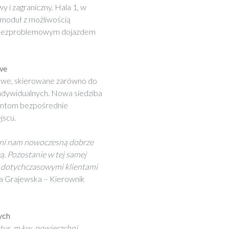
 i zagraniczny. Hala 1, w
 moduł z możliwością
z bezproblemowym dojazdem
we
owe, skierowane zarówno do
indywidualnych. Nowa siedziba
lientom bezpośrednie
jscu.
wni nam nowoczesną dobrze
 Pozostanie w tej samej
z dotychczasowymi klientami
na Grajewska – Kierownik
ych
tys. m kw. powierzchni