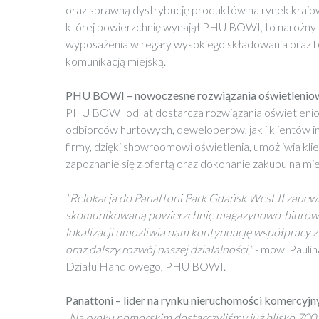
oraz sprawną dystrybucję produktów na rynek krajowy
której powierzchnię wynajął PHU BOWI, to narożny
wyposażenia w regały wysokiego składowania ora
komunikacją miejską.
PHU BOWI – nowoczesne rozwiązania oświetlenio
PHU BOWI od lat dostarcza rozwiązania oświetleni
odbiorców hurtowych, deweloperów, jak i klientów 
firmy, dzięki showroomowi oświetlenia, umożliwia k
zapoznanie się z ofertą oraz dokonanie zakupu na mie
"Relokacja do Panattoni Park Gdańsk West II zape
skomunikowaną powierzchnię magazynowo-biurową.
lokalizacji umożliwia nam kontynuację współpracy 
oraz dalszy rozwój naszej działalności,"
- mówi Pauli
Działu Handlowego, PHU BOWI.
Panattoni – lider na rynku nieruchomości komercyjn
„Na rynku pomorskim dostarczyliśmy już blisko 700 