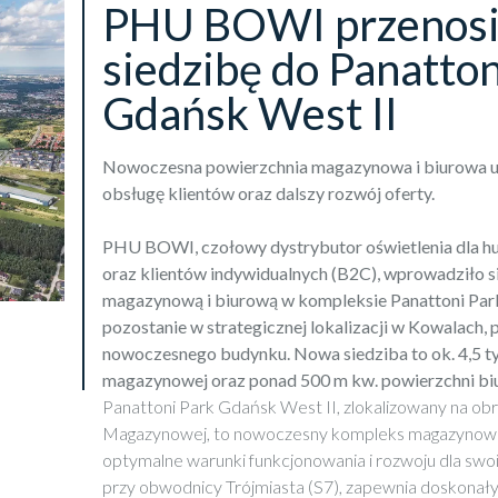
PHU BOWI przenosi
siedzibę do Panatton
Gdańsk West II
Nowoczesna powierzchnia magazynowa i biurowa um
obsługę klientów oraz dalszy rozwój oferty.
PHU BOWI, czołowy dystrybutor oświetlenia dla 
oraz klientów indywidualnych (B2C), wprowadziło s
magazynową i biurową w kompleksie Panattoni Park
pozostanie w strategicznej lokalizacji w Kowalach, 
nowoczesnego budynku. Nowa siedziba to ok. 4,5 ty
magazynowej oraz ponad 500 m kw. powierzchni bi
Panattoni Park Gdańsk West II, zlokalizowany na ob
Magazynowej, to nowoczesny kompleks magazynowo-
optymalne warunki funkcjonowania i rozwoju dla sw
przy obwodnicy Trójmiasta (S7), zapewnia doskonał