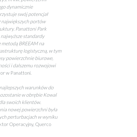
ego dynamicznie
rzystuje swój potencjał
z największych portów
ruktury. Panattoni Park
a najwyższe standardy
ję metodą BREEAM na
rastrukturę logistyczną, w tym
asy powierzchnie biurowe,
ności i dalszemu rozwojowi
or w Panattoni.
k najlepszych warunków do
 pozostanie w obrębie Kowal
la swoich klientów.
nia nowej powierzchni była
ych perturbacjach w wyniku
ktor Operacyjny, Querco