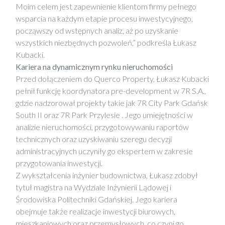
Moim celem jest zapewnienie klientom firmy pełnego
wsparcia na każdym etapie procesu inwestycyjnego,
począwszy od wstępnych analiz, aż po uzyskanie
wszystkich niezbędnych pozwoleń,” podkreśla Łukasz
Kubacki.
Kariera na dynamicznym rynku nieruchomości
Przed dołączeniem do Querco Property, Łukasz Kubacki
pełnił funkcję koordynatora pre-development w 7R S.A.,
gdzie nadzorował projekty takie jak 7R City Park Gdańsk
South II oraz 7R Park Przylesie . Jego umiejętności w
analizie nieruchomości, przygotowywaniu raportów
technicznych oraz uzyskiwaniu szeregu decyzji
administracyjnych uczyniły go ekspertem w zakresie
przygotowania inwestycji.
Z wykształcenia inżynier budownictwa, Łukasz zdobył
tytuł magistra na Wydziale Inżynierii Lądowej i
Środowiska Politechniki Gdańskiej. Jego kariera
obejmuje także realizacje inwestycji biurowych,
mieszkaniowych oraz przemysłowych, co czyni go