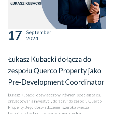
17
September
2024
Łukasz Kubacki dołącza do
zespołu Querco Property jako
Pre-Development Coordinator
Łukasz Kubacki, doświadczony inżynier i specjalista ds.
przygotowania inwestycji, dołączył do zespołu Querco
Property. Jego doświadczenie i szeroka wiedza
techniczna będą kluczowe w rozwoju usług