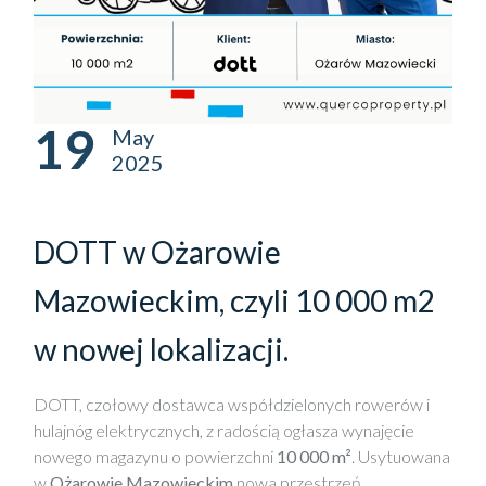
19
May
2025
DOTT w Ożarowie
Mazowieckim, czyli 10 000 m2
w nowej lokalizacji.
DOTT, czołowy dostawca współdzielonych rowerów i
hulajnóg elektrycznych, z radością ogłasza wynajęcie
nowego magazynu o powierzchni
10 000 m²
. Usytuowana
w
Ożarowie Mazowieckim
nowa przestrzeń