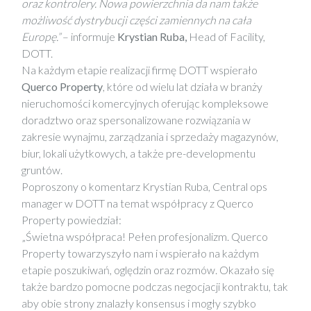
oraz kontrolery. Nowa powierzchnia da nam także
możliwość dystrybucji części zamiennych na cała
Europę.”
– informuje
Krystian Ruba,
Head of Facility,
DOTT.
Na każdym etapie realizacji firmę DOTT wspierało
Querco Property
, które od wielu lat działa w branży
nieruchomości komercyjnych oferując kompleksowe
doradztwo oraz spersonalizowane rozwiązania w
zakresie wynajmu, zarządzania i sprzedaży magazynów,
biur, lokali użytkowych, a także pre-developmentu
gruntów.
Poproszony o komentarz Krystian Ruba, Central ops
manager w DOTT na temat współpracy z Querco
Property powiedział:
„Świetna współpraca! Pełen profesjonalizm. Querco
Property towarzyszyło nam i wspierało na każdym
etapie poszukiwań, oględzin oraz rozmów. Okazało się
także bardzo pomocne podczas negocjacji kontraktu, tak
aby obie strony znalazły konsensus i mogły szybko