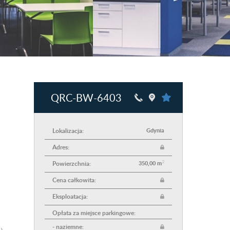
QRC-BW-6403
Lokalizacja:
Gdynia
Adres:
2
Powierzchnia:
350,00 m
Cena całkowita:
Eksploatacja:
Opłata za miejsce parkingowe:
- naziemne: