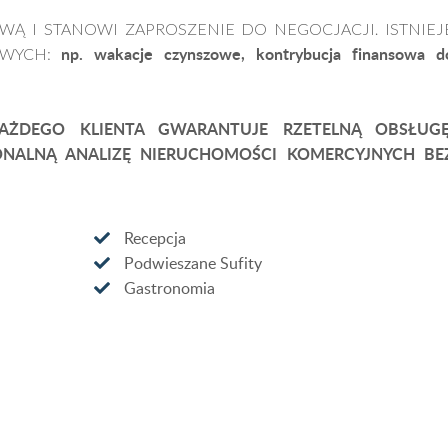
Ą I STANOWI ZAPROSZENIE DO NEGOCJACJI. ISTNIEJ
np. wakacje czynszowe, kontrybucja finansowa d
OWYCH:
AŻDEGO KLIENTA GWARANTUJE RZETELNĄ OBSŁUGĘ
ONALNĄ ANALIZĘ NIERUCHOMOŚCI KOMERCYJNYCH BE
Recepcja
Podwieszane Sufity
Gastronomia