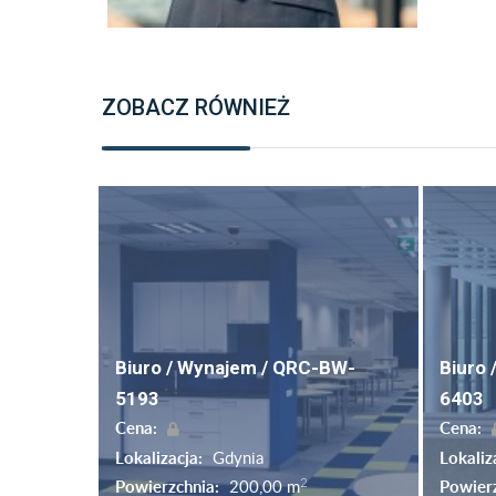
ZOBACZ RÓWNIEŻ
Biuro / Wynajem / QRC-BW-
Biuro
5193
6403
Cena:
Cena:
Lokalizacja:
Gdynia
Lokaliz
2
Powierzchnia:
200,00 m
Powier