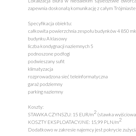
Lokalizacja biura w niedalekim sąsiedztwie dw
zapewnia doskonałą komunikację z całym Trójmiaste
Specyfikacja obiektu:
całkowita powierzchnia zespołu budynków 4 850 m
budynku A klasowy
liczba kondygnacji naziemnych 5
podnoszone podłogi
podwieszany sufit
klimatyzacja
rozprowadzona sieć teleinformatyczna
garaż podziemny
parking naziemny
Koszty:
2
STAWKA CZYNSZU: 15 EUR/m
(stawka wyjściowa
2
KOSZTY EKSPLOATACYJNE: 15,99 PLN/m
Dodatkowo w zakresie najemcy jest pokrycie zużyc