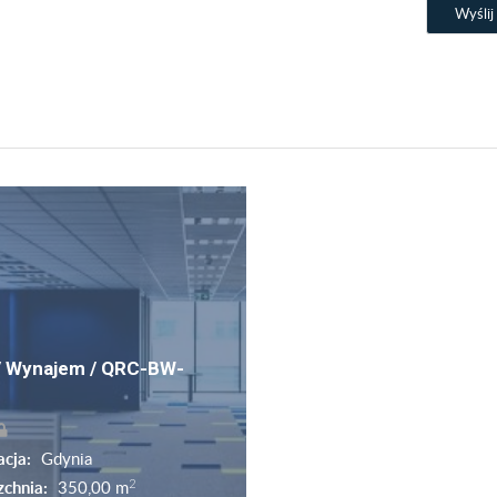
 / Wynajem / QRC-BW-
acja:
Gdynia
2
zchnia:
350,00 m