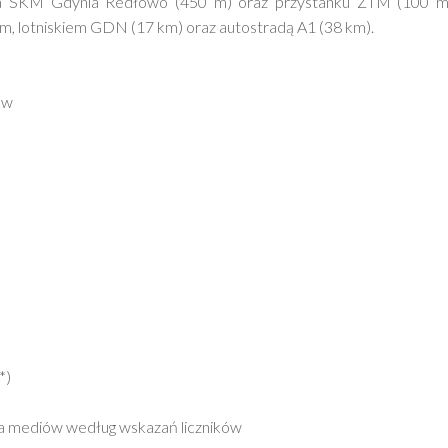
orca SKM Gdynia Redłowo (450 m) oraz przystanku ZTM (100 m
m, lotniskiem GDN (17 km) oraz autostradą A1 (38 km).
kw
*)
ia mediów według wskazań liczników