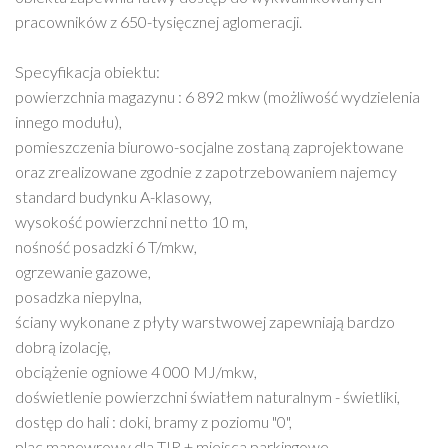
pracowników z 650-tysięcznej aglomeracji.
Specyfikacja obiektu:
powierzchnia magazynu : 6 892 mkw (możliwość wydzielenia
innego modułu),
pomieszczenia biurowo-socjalne zostaną zaprojektowane
oraz zrealizowane zgodnie z zapotrzebowaniem najemcy
standard budynku A-klasowy,
wysokość powierzchni netto 10 m,
nośność posadzki 6 T/mkw,
ogrzewanie gazowe,
posadzka niepylna,
ściany wykonane z płyty warstwowej zapewniają bardzo
dobrą izolację,
obciążenie ogniowe 4 000 MJ/mkw,
doświetlenie powierzchni światłem naturalnym - świetliki,
dostęp do hali : doki, bramy z poziomu "0",
plac manewrowy dla TIR + miejsca parkingowe.​