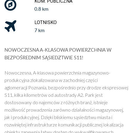
KOM. PUBLICZNA
0.8 km
LOTNISKO
7 km
NOWOCZESNA A-KLASOWA POWIERZCHNIA W
BEZPOŚREDNIM SĄSIEDZTWIE S11!
Nowoczesna, A-klasowa powierzchnia magazynowo-
produkcyjna zlokalizowana w zachodniej części
aglomeracji Poznania, bezpośrednio przy drodze ekspresowej
S11, kilka kilometrów od autostrady A2. Park jest
dostosowany do najemców z różnych branż, istnieje
możliwość prowadzenia zarówno działalności magazynowej,
jak i produkcyjnej. Dzięki bliskiemu sąsiedztwu miasta i
rozwiniętej infrastrukturze komunikacji publicznej lokalizacja
obiektu zapewnia łatwy dostęp do wykwalifikowanych