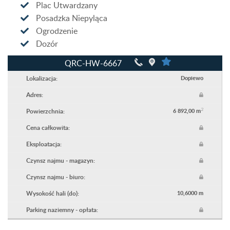
Plac Utwardzany
Posadzka Niepyląca
Ogrodzenie
Dozór
QRC-HW-6667
Lokalizacja:
Dopiewo
Adres:
2
Powierzchnia:
6 892,00 m
Cena całkowita:
Eksploatacja:
Czynsz najmu - magazyn:
Czynsz najmu - biuro:
Wysokość hali (do):
10,6000 m
Parking naziemny - opłata: