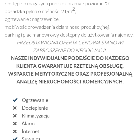
dostęp do magazynu poprzez bramy z poziomu "0",
2
posadzka pylna o nośności 2T/m
,
ogrzewanie : nagrzewnice,
możliwość prowadzenia działalności produkcyjnej,
parking i plac manewrowy dostępny do użytkowania najemcy.
PRZEDSTAWIONA OFERTA CENOWA STANOWI
ZAPROSZENIE DO NEGOCJACJI.
NASZE INDYWIDUALNE PODEJŚCIE DO KAŻDEGO
KLIENTA GWARANTUJE RZETELNĄ OBSŁUGĘ,
WSPARCIE MERYTORYCZNE ORAZ PROFESJONALNĄ
ANALIZĘ NIERUCHOMOŚCI KOMERCYJNYCH.
Ogrzewanie
Docieplenie
Klimatyzacja
Alarm
Internet
Suwnica