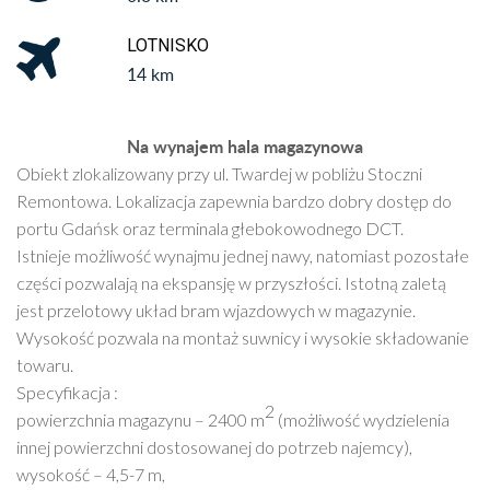
LOTNISKO
14 km
Na wynajem hala magazynowa
Obiekt zlokalizowany przy ul. Twardej w pobliżu Stoczni
Remontowa. Lokalizacja zapewnia bardzo dobry dostęp do
portu Gdańsk oraz terminala głebokowodnego DCT.
Istnieje możliwość wynajmu jednej nawy, natomiast pozostałe
części pozwalają na ekspansję w przyszłości. Istotną zaletą
jest przelotowy układ bram wjazdowych w magazynie.
Wysokość pozwala na montaż suwnicy i wysokie składowanie
towaru.
Specyfikacja :
2
powierzchnia magazynu – 2400 m
(możliwość wydzielenia
innej powierzchni dostosowanej do potrzeb najemcy),
wysokość – 4,5-7 m,