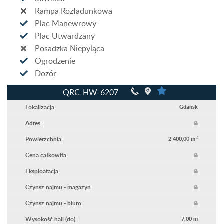
Rampa Rozładunkowa
Plac Manewrowy
Plac Utwardzany
Posadzka Niepyląca
Ogrodzenie
Dozór
QRC-HW-6207
Lokalizacja:
Gdańsk
Adres:
2
Powierzchnia:
2 400,00 m
Cena całkowita:
Eksploatacja:
Czynsz najmu - magazyn:
Czynsz najmu - biuro:
Wysokość hali (do):
7,00 m