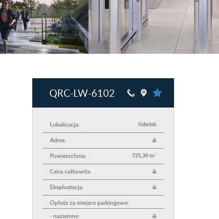
QRC-LW-6102
Lokalizacja:
Gdańsk
Adres:
2
Powierzchnia:
725,30 m
Cena całkowita:
Eksploatacja:
Opłata za miejsce parkingowe:
- naziemne: