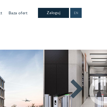
Zaloguj
kt
Baza ofert
EN