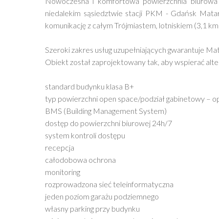
Nowoczesna i komfortowa powierzchnia biurowa 
niedalekim sąsiedztwie stacji PKM - Gdańsk Mata
komunikację z całym Trójmiastem, lotniskiem (3,1 km
Szeroki zakres usług uzupełniających gwarantuje Mat
Obiekt został zaprojektowany tak, aby wspierać alte
standard budynku klasa B+
typ powierzchni open space/podział gabinetowy – o
BMS (Building Management System)
dostęp do powierzchni biurowej 24h/7
system kontroli dostępu
recepcja
całodobowa ochrona
monitoring
rozprowadzona sieć teleinformatyczna
jeden poziom garażu podziemnego
własny parking przy budynku