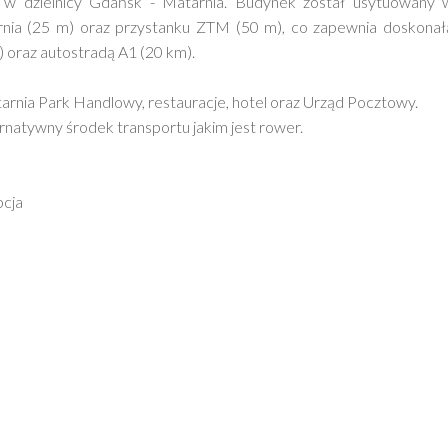
w dzielnicy Gdańsk - Matarnia. Budynek został usytuowany 
rnia (25 m) oraz przystanku ZTM (50 m), co zapewnia doskonał
) oraz autostradą A1 (20 km).
arnia Park Handlowy, restauracje, hotel oraz Urząd Pocztowy.
rnatywny środek transportu jakim jest rower.
pcja