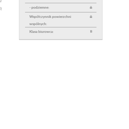
w
- podziemne:
ą
Współczynnik powierzchni
wspólnych:
Klasa biurowca:
B