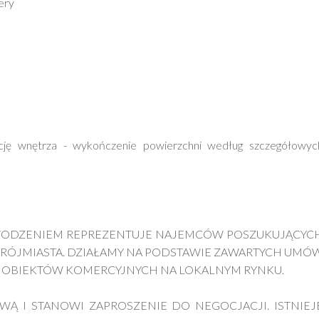
ery
cję wnętrza - wykończenie powierzchni według szczegółowyc
OWODZENIEM REPREZENTUJE NAJEMCÓW POSZUKUJĄCYC
TRÓJMIASTA. DZIAŁAMY NA PODSTAWIE ZAWARTYCH UMÓ
I OBIEKTÓW KOMERCYJNYCH NA LOKALNYM RYNKU.
Ą I STANOWI ZAPROSZENIE DO NEGOCJACJI. ISTNIEJ