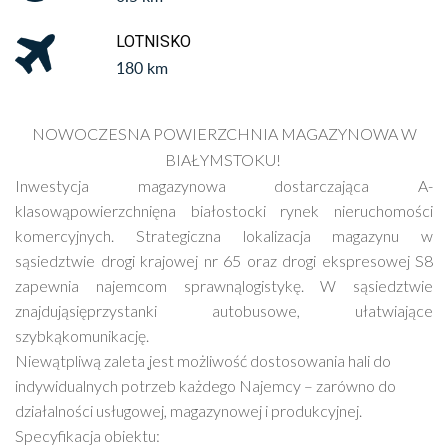
LOTNISKO
180 km
NOWOCZESNA POWIERZCHNIA MAGAZYNOWA W
BIAŁYMSTOKU!
Inwestycja magazynowa dostarczaja
ca A-
klasowa
powierzchnie
na białostocki rynek nieruchomości
komercyjnych. Strategiczna lokalizacja magazynu w
sa
siedztwie drogi krajowej nr 65 oraz drogi ekspresowej S8
zapewnia najemcom sprawna
logistyke
. W sa
siedztwie
znajduja
sie
przystanki autobusowe, ułatwiaja
ce
szybka
komunikacje
.
Niewa
tpliwa
̨
zaleta
jest moz
liwość dostosowania hali do
indywidualnych potrzeb kaz
dego Najemcy – zarówno do
działalności usługowej, magazynowej i produkcyjnej.
Specyfikacja obiektu: