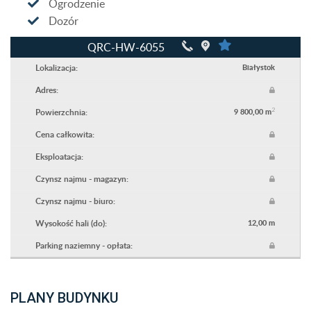
Ogrodzenie
Dozór
QRC-HW-6055
Lokalizacja:
Białystok
Adres:
2
Powierzchnia:
9 800,00 m
Cena całkowita:
Eksploatacja:
Czynsz najmu - magazyn:
Czynsz najmu - biuro:
Wysokość hali (do):
12,00 m
Parking naziemny - opłata:
PLANY BUDYNKU