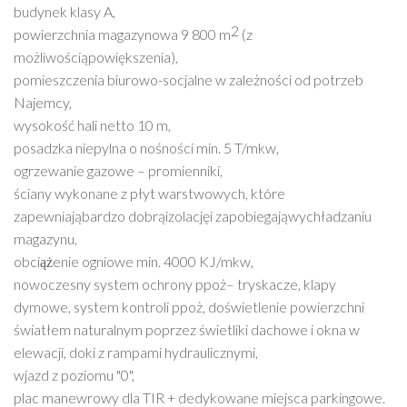
budynek klasy A,
2
powierzchnia magazynowa 9 800 m
(z
moz
liwościa
powie
kszenia),
pomieszczenia biurowo-socjalne w zalez
ności od potrzeb
Najemcy,
wysokość hali netto 10 m,
posadzka niepylna o nośności min. 5 T/mkw,
ogrzewanie gazowe – promienniki,
ściany wykonane z płyt warstwowych, które
zapewniaja
bardzo dobra
izolacje
i zapobiegaja
wychładzaniu
magazynu,
obcia
z
enie ogniowe min. 4000 KJ/mkw,
nowoczesny system ochrony ppoz
– tryskacze, klapy
dymowe, system kontroli ppoz
, doświetlenie powierzchni
światłem naturalnym poprzez świetliki dachowe i okna w
elewacji, doki z rampami hydraulicznymi,
wjazd z poziomu "0",
plac manewrowy dla TIR + dedykowane miejsca parkingowe.